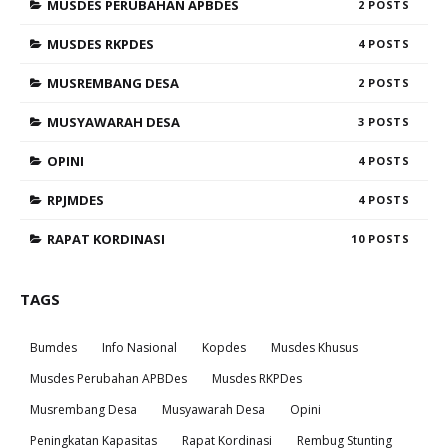
MUSDES PERUBAHAN APBDES
2
MUSDES RKPDES
4
MUSREMBANG DESA
2
MUSYAWARAH DESA
3
OPINI
4
RPJMDES
4
RAPAT KORDINASI
10
TAGS
Bumdes
Info Nasional
Kopdes
Musdes Khusus
Musdes Perubahan APBDes
Musdes RKPDes
Musrembang Desa
Musyawarah Desa
Opini
Peningkatan Kapasitas
Rapat Kordinasi
Rembug Stunting