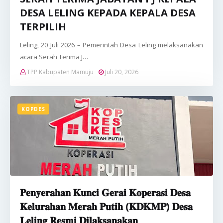
DESA LELING KEPADA KEPALA DESA
TERPILIH
Leling, 20 Juli 2026 – Pemerintah Desa Leling melaksanakan
acara Serah Terima J…
TPP Kabupaten Mamuju
Juli 20, 2026
KOPDES
𝐏𝐞𝐧𝐲𝐞𝐫𝐚𝐡𝐚𝐧 𝐊𝐮𝐧𝐜𝐢 𝐆𝐞𝐫𝐚𝐢 𝐊𝐨𝐩𝐞𝐫𝐚𝐬𝐢 𝐃𝐞𝐬𝐚
𝐊𝐞𝐥𝐮𝐫𝐚𝐡𝐚𝐧 𝐌𝐞𝐫𝐚𝐡 𝐏𝐮𝐭𝐢𝐡 (𝐊𝐃𝐊𝐌𝐏) 𝐃𝐞𝐬𝐚
𝐋𝐞𝐥𝐢𝐧𝐠 𝐑𝐞𝐬𝐦𝐢 𝐃𝐢𝐥𝐚𝐤𝐬𝐚𝐧𝐚𝐤𝐚𝐧