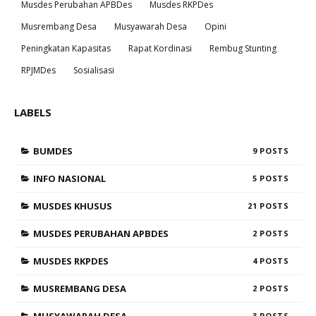
Musdes Perubahan APBDes
Musdes RKPDes
Musrembang Desa
Musyawarah Desa
Opini
Peningkatan Kapasitas
Rapat Kordinasi
Rembug Stunting
RPJMDes
Sosialisasi
LABELS
BUMDES
9
INFO NASIONAL
5
MUSDES KHUSUS
21
MUSDES PERUBAHAN APBDES
2
MUSDES RKPDES
4
MUSREMBANG DESA
2
3