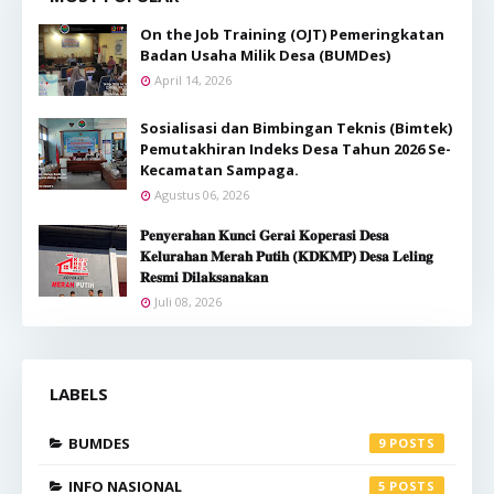
On the Job Training (OJT) Pemeringkatan
Badan Usaha Milik Desa (BUMDes)
April 14, 2026
Sosialisasi dan Bimbingan Teknis (Bimtek)
Pemutakhiran Indeks Desa Tahun 2026 Se-
Kecamatan Sampaga.
Agustus 06, 2026
𝐏𝐞𝐧𝐲𝐞𝐫𝐚𝐡𝐚𝐧 𝐊𝐮𝐧𝐜𝐢 𝐆𝐞𝐫𝐚𝐢 𝐊𝐨𝐩𝐞𝐫𝐚𝐬𝐢 𝐃𝐞𝐬𝐚
𝐊𝐞𝐥𝐮𝐫𝐚𝐡𝐚𝐧 𝐌𝐞𝐫𝐚𝐡 𝐏𝐮𝐭𝐢𝐡 (𝐊𝐃𝐊𝐌𝐏) 𝐃𝐞𝐬𝐚 𝐋𝐞𝐥𝐢𝐧𝐠
𝐑𝐞𝐬𝐦𝐢 𝐃𝐢𝐥𝐚𝐤𝐬𝐚𝐧𝐚𝐤𝐚𝐧
Juli 08, 2026
LABELS
BUMDES
9
INFO NASIONAL
5