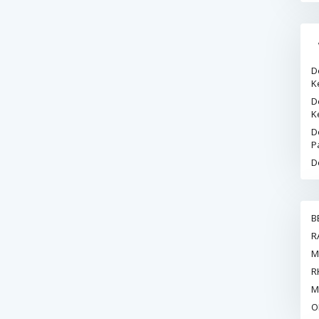
D
K
D
K
D
P
D
B
R
M
R
M
O