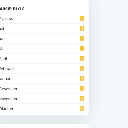
ARSIP BLOG
Agustus
1
Juli
4
Juni
7
Mei
1
April
5
Februari
3
Januari
4
Desember
2
November
9
Oktober
39