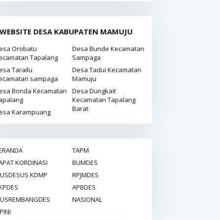
WEBSITE DESA KABUPATEN MAMUJU
esa Orobatu
Desa Bunde Kecamatan
ecamatan Tapalang
Sampaga
esa Tarailu
Desa Tadui Kecamatan
ecamatan sampaga
Mamuju
esa Bonda Kecamatan
Desa Dungkait
apalang
Kecamatan Tapalang
Barat
esa Karampuang
ERANDA
TAPM
APAT KORDINASI
BUMDES
USDESUS KDMP
RPJMDES
KPDES
APBDES
USREMBANGDES
NASIONAL
PINI