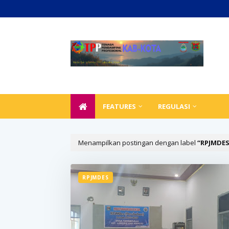
FEATURES
REGULASI
Menampilkan postingan dengan label
RPJMDE
Selamat Datang D
RPJMDES