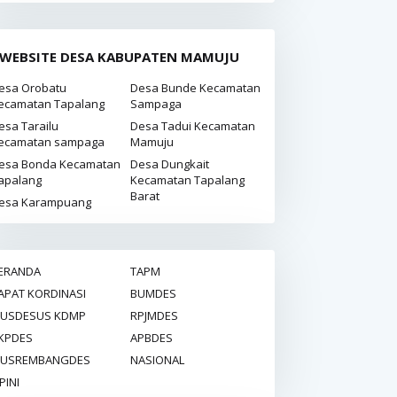
WEBSITE DESA KABUPATEN MAMUJU
esa Orobatu
Desa Bunde Kecamatan
ecamatan Tapalang
Sampaga
esa Tarailu
Desa Tadui Kecamatan
ecamatan sampaga
Mamuju
esa Bonda Kecamatan
Desa Dungkait
apalang
Kecamatan Tapalang
Barat
esa Karampuang
ERANDA
TAPM
APAT KORDINASI
BUMDES
USDESUS KDMP
RPJMDES
KPDES
APBDES
USREMBANGDES
NASIONAL
PINI