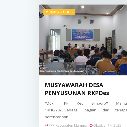
MUSDES RKPDES
MUSYAWARAH DESA
PENYUSUNAN RKPDes
*Dok TPP Kec Simboro* Mamu
14/10/2025,Sebagai bagian dari tahap
perencanaan…
TPP Kabupaten Mamuju
Oktober 14, 2025