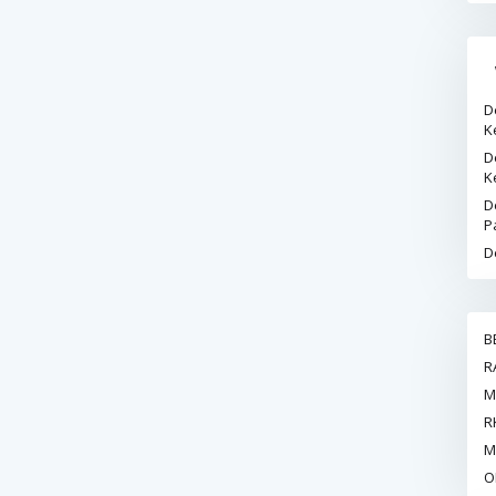
D
K
D
K
D
P
D
B
R
M
R
M
O