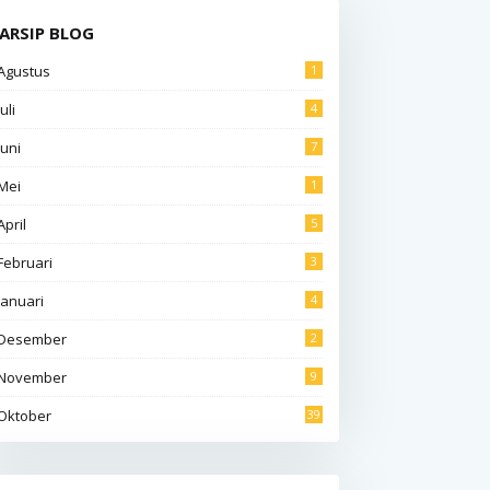
ARSIP BLOG
Agustus
1
Juli
4
Juni
7
Mei
1
April
5
Februari
3
Januari
4
Desember
2
November
9
Oktober
39