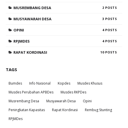
MUSREMBANG DESA
2
MUSYAWARAH DESA
3
OPINI
4
RPJMDES
4
RAPAT KORDINASI
10
TAGS
Bumdes
Info Nasional
Kopdes
Musdes Khusus
Musdes Perubahan APBDes
Musdes RKPDes
Musrembang Desa
Musyawarah Desa
Opini
Peningkatan Kapasitas
Rapat Kordinasi
Rembug Stunting
RPJMDes