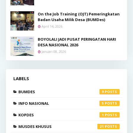
On the Job Training (OJT) Pemeringkatan
Badan Usaha Milik Desa (BUMDes)
April 14, 2026
BOYOLALI JADI PUSAT PERINGATAN HARI
DESA NASIONAL 2026
Januari 08, 2026
LABELS
BUMDES
9
INFO NASIONAL
5
KOPDES
1
MUSDES KHUSUS
21