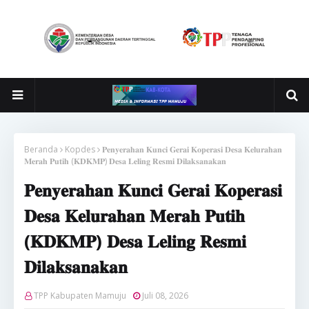
Beranda
Kopdes
𝐏𝐞𝐧𝐲𝐞𝐫𝐚𝐡𝐚𝐧 𝐊𝐮𝐧𝐜𝐢 𝐆𝐞𝐫𝐚𝐢 𝐊𝐨𝐩𝐞𝐫𝐚𝐬𝐢 𝐃𝐞𝐬𝐚 𝐊𝐞𝐥𝐮𝐫𝐚𝐡𝐚𝐧
𝐌𝐞𝐫𝐚𝐡 𝐏𝐮𝐭𝐢𝐡 (𝐊𝐃𝐊𝐌𝐏) 𝐃𝐞𝐬𝐚 𝐋𝐞𝐥𝐢𝐧𝐠 𝐑𝐞𝐬𝐦𝐢 𝐃𝐢𝐥𝐚𝐤𝐬𝐚𝐧𝐚𝐤𝐚𝐧
𝐏𝐞𝐧𝐲𝐞𝐫𝐚𝐡𝐚𝐧 𝐊𝐮𝐧𝐜𝐢 𝐆𝐞𝐫𝐚𝐢 𝐊𝐨𝐩𝐞𝐫𝐚𝐬𝐢
𝐃𝐞𝐬𝐚 𝐊𝐞𝐥𝐮𝐫𝐚𝐡𝐚𝐧 𝐌𝐞𝐫𝐚𝐡 𝐏𝐮𝐭𝐢𝐡
(𝐊𝐃𝐊𝐌𝐏) 𝐃𝐞𝐬𝐚 𝐋𝐞𝐥𝐢𝐧𝐠 𝐑𝐞𝐬𝐦𝐢
𝐃𝐢𝐥𝐚𝐤𝐬𝐚𝐧𝐚𝐤𝐚𝐧
TPP Kabupaten Mamuju
Juli 08, 2026