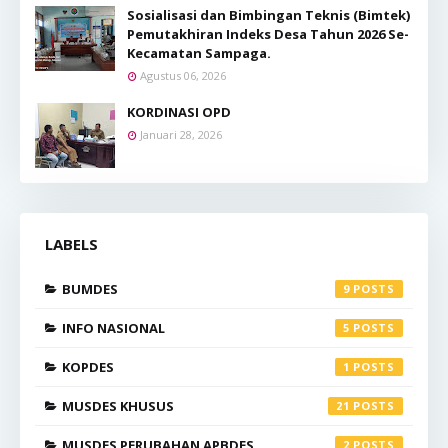
Sosialisasi dan Bimbingan Teknis (Bimtek)
Pemutakhiran Indeks Desa Tahun 2026 Se-
Kecamatan Sampaga.
Agustus 06, 2026
KORDINASI OPD
Januari 28, 2026
LABELS
BUMDES
9
INFO NASIONAL
5
KOPDES
1
MUSDES KHUSUS
21
MUSDES PERUBAHAN APBDES
2