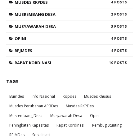
MUSDES RKPDES
4
MUSREMBANG DESA
2
MUSYAWARAH DESA
3
OPINI
4
RPJMDES
4
RAPAT KORDINASI
10
TAGS
Bumdes
Info Nasional
Kopdes
Musdes Khusus
Musdes Perubahan APBDes
Musdes RKPDes
Musrembang Desa
Musyawarah Desa
Opini
Peningkatan Kapasitas
Rapat Kordinasi
Rembug Stunting
RPJMDes
Sosialisasi