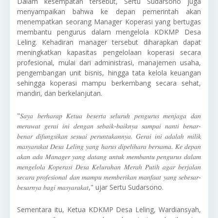
Dalam kesempatan tersebut, Sertu Sudarsono juga
menyampaikan bahwa ke depan pemerintah akan
menempatkan seorang Manager Koperasi yang bertugas
membantu pengurus dalam mengelola KDKMP Desa
Leling. Kehadiran manager tersebut diharapkan dapat
meningkatkan kapasitas pengelolaan koperasi secara
profesional, mulai dari administrasi, manajemen usaha,
pengembangan unit bisnis, hingga tata kelola keuangan
sehingga koperasi mampu berkembang secara sehat,
mandiri, dan berkelanjutan.
"𝑆𝑎𝑦𝑎 𝑏𝑒𝑟ℎ𝑎𝑟𝑎𝑝 𝐾𝑒𝑡𝑢𝑎 𝑏𝑒𝑠𝑒𝑟𝑡𝑎 𝑠𝑒𝑙𝑢𝑟𝑢ℎ 𝑝𝑒𝑛𝑔𝑢𝑟𝑢𝑠 𝑚𝑒𝑛𝑗𝑎𝑔𝑎 𝑑𝑎𝑛
𝑚𝑒𝑟𝑎𝑤𝑎𝑡 𝑔𝑒𝑟𝑎𝑖 𝑖𝑛𝑖 𝑑𝑒𝑛𝑔𝑎𝑛 𝑠𝑒𝑏𝑎𝑖𝑘-𝑏𝑎𝑖𝑘𝑛𝑦𝑎 𝑠𝑎𝑚𝑝𝑎𝑖 𝑛𝑎𝑛𝑡𝑖 𝑏𝑒𝑛𝑎𝑟-
𝑏𝑒𝑛𝑎𝑟 𝑑𝑖𝑓𝑢𝑛𝑔𝑠𝑖𝑘𝑎𝑛 𝑠𝑒𝑠𝑢𝑎𝑖 𝑝𝑒𝑟𝑢𝑛𝑡𝑢𝑘𝑎𝑛𝑛𝑦𝑎. 𝐺𝑒𝑟𝑎𝑖 𝑖𝑛𝑖 𝑎𝑑𝑎𝑙𝑎ℎ 𝑚𝑖𝑙𝑖𝑘
𝑚𝑎𝑠𝑦𝑎𝑟𝑎𝑘𝑎𝑡 𝐷𝑒𝑠𝑎 𝐿𝑒𝑙𝑖𝑛𝑔 𝑦𝑎𝑛𝑔 ℎ𝑎𝑟𝑢𝑠 𝑑𝑖𝑝𝑒𝑙𝑖ℎ𝑎𝑟𝑎 𝑏𝑒𝑟𝑠𝑎𝑚𝑎. 𝐾𝑒 𝑑𝑒𝑝𝑎𝑛
𝑎𝑘𝑎𝑛 𝑎𝑑𝑎 𝑀𝑎𝑛𝑎𝑔𝑒𝑟 𝑦𝑎𝑛𝑔 𝑑𝑎𝑡𝑎𝑛𝑔 𝑢𝑛𝑡𝑢𝑘 𝑚𝑒𝑚𝑏𝑎𝑛𝑡𝑢 𝑝𝑒𝑛𝑔𝑢𝑟𝑢𝑠 𝑑𝑎𝑙𝑎𝑚
𝑚𝑒𝑛𝑔𝑒𝑙𝑜𝑙𝑎 𝐾𝑜𝑝𝑒𝑟𝑎𝑠𝑖 𝐷𝑒𝑠𝑎 𝐾𝑒𝑙𝑢𝑟𝑎ℎ𝑎𝑛 𝑀𝑒𝑟𝑎ℎ 𝑃𝑢𝑡𝑖ℎ 𝑎𝑔𝑎𝑟 𝑏𝑒𝑟𝑗𝑎𝑙𝑎𝑛
𝑠𝑒𝑐𝑎𝑟𝑎 𝑝𝑟𝑜𝑓𝑒𝑠𝑖𝑜𝑛𝑎𝑙 𝑑𝑎𝑛 𝑚𝑎𝑚𝑝𝑢 𝑚𝑒𝑚𝑏𝑒𝑟𝑖𝑘𝑎𝑛 𝑚𝑎𝑛𝑓𝑎𝑎𝑡 𝑦𝑎𝑛𝑔 𝑠𝑒𝑏𝑒𝑠𝑎𝑟-
𝑏𝑒𝑠𝑎𝑟𝑛𝑦𝑎 𝑏𝑎𝑔𝑖 𝑚𝑎𝑠𝑦𝑎𝑟𝑎𝑘𝑎𝑡," ujar Sertu Sudarsono.
Sementara itu, Ketua KDKMP Desa Leling, Wardiansyah,