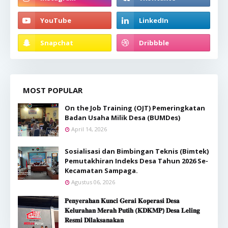
MOST POPULAR
On the Job Training (OJT) Pemeringkatan
Badan Usaha Milik Desa (BUMDes)
April 14, 2026
Sosialisasi dan Bimbingan Teknis (Bimtek)
Pemutakhiran Indeks Desa Tahun 2026 Se-
Kecamatan Sampaga.
Agustus 06, 2026
𝐏𝐞𝐧𝐲𝐞𝐫𝐚𝐡𝐚𝐧 𝐊𝐮𝐧𝐜𝐢 𝐆𝐞𝐫𝐚𝐢 𝐊𝐨𝐩𝐞𝐫𝐚𝐬𝐢 𝐃𝐞𝐬𝐚
𝐊𝐞𝐥𝐮𝐫𝐚𝐡𝐚𝐧 𝐌𝐞𝐫𝐚𝐡 𝐏𝐮𝐭𝐢𝐡 (𝐊𝐃𝐊𝐌𝐏) 𝐃𝐞𝐬𝐚 𝐋𝐞𝐥𝐢𝐧𝐠
𝐑𝐞𝐬𝐦𝐢 𝐃𝐢𝐥𝐚𝐤𝐬𝐚𝐧𝐚𝐤𝐚𝐧