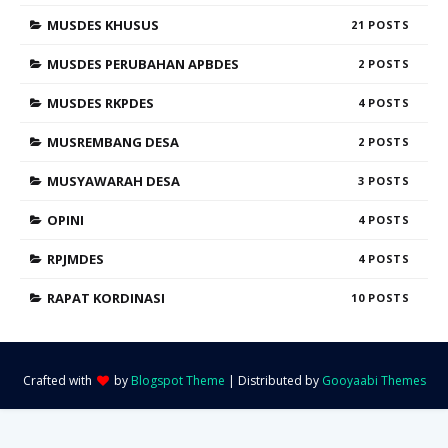
MUSDES KHUSUS
21
MUSDES PERUBAHAN APBDES
2
MUSDES RKPDES
4
MUSREMBANG DESA
2
MUSYAWARAH DESA
3
OPINI
4
RPJMDES
4
RAPAT KORDINASI
10
Crafted with
by
Blogspot Theme
| Distributed by
Gooyaabi Themes