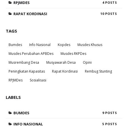
RPJMDES
4
RAPAT KORDINASI
10
TAGS
Bumdes
Info Nasional
Kopdes
Musdes Khusus
Musdes Perubahan APBDes
Musdes RKPDes
Musrembang Desa
Musyawarah Desa
Opini
Peningkatan Kapasitas
Rapat Kordinasi
Rembug Stunting
RPJMDes
Sosialisasi
LABELS
BUMDES
9
INFO NASIONAL
5