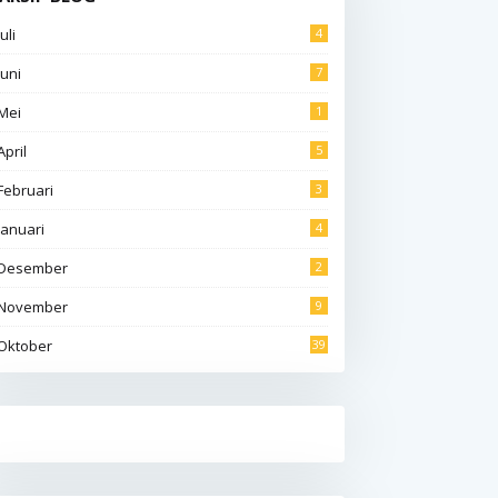
Juli
4
Juni
7
Mei
1
April
5
Februari
3
Januari
4
Desember
2
November
9
Oktober
39