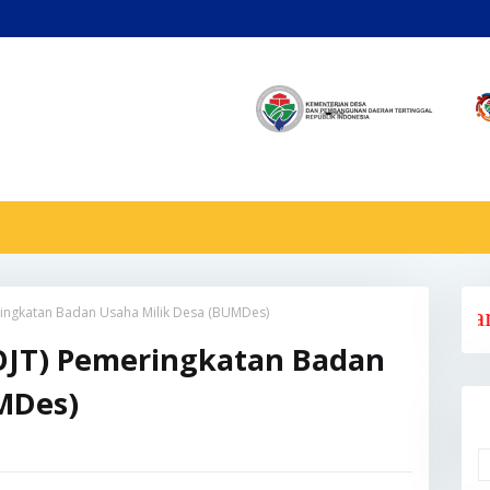
eringkatan Badan Usaha Milik Desa (BUMDes)
Selamat Datang 
(OJT) Pemeringkatan Badan
MDes)