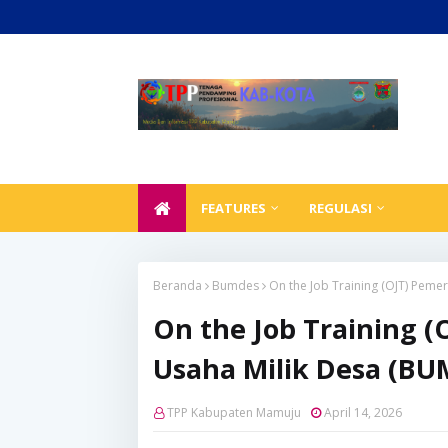
FEATURES
REGULASI
Beranda
Bumdes
On the Job Training (OJT) Pem
On the Job Training 
Usaha Milik Desa (BU
TPP Kabupaten Mamuju
April 14, 2026