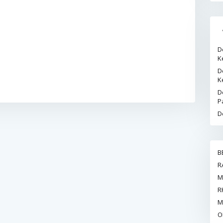
D
K
D
K
D
P
D
B
R
M
R
M
O