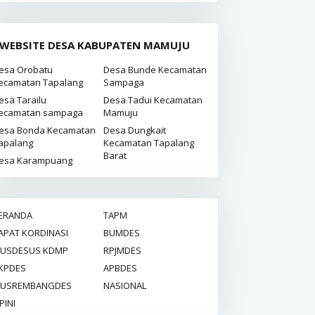
WEBSITE DESA KABUPATEN MAMUJU
esa Orobatu
Desa Bunde Kecamatan
ecamatan Tapalang
Sampaga
esa Tarailu
Desa Tadui Kecamatan
ecamatan sampaga
Mamuju
esa Bonda Kecamatan
Desa Dungkait
apalang
Kecamatan Tapalang
Barat
esa Karampuang
ERANDA
TAPM
APAT KORDINASI
BUMDES
USDESUS KDMP
RPJMDES
KPDES
APBDES
USREMBANGDES
NASIONAL
PINI