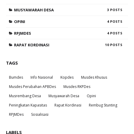
MUSYAWARAH DESA
3
OPINI
4
RPJMDES
4
RAPAT KORDINASI
10
TAGS
Bumdes
Info Nasional
Kopdes
Musdes Khusus
Musdes Perubahan APBDes
Musdes RKPDes
Musrembang Desa
Musyawarah Desa
Opini
Peningkatan Kapasitas
Rapat Kordinasi
Rembug Stunting
RPJMDes
Sosialisasi
LABELS