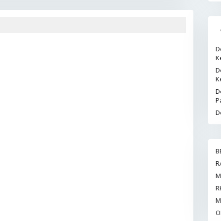
D
K
D
K
D
P
D
B
R
M
R
M
O