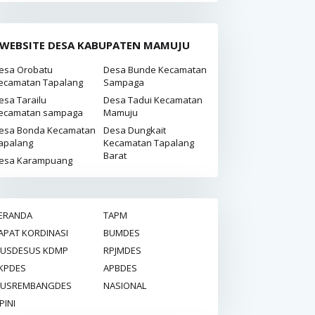
WEBSITE DESA KABUPATEN MAMUJU
esa Orobatu
Desa Bunde Kecamatan
ecamatan Tapalang
Sampaga
esa Tarailu
Desa Tadui Kecamatan
ecamatan sampaga
Mamuju
esa Bonda Kecamatan
Desa Dungkait
apalang
Kecamatan Tapalang
Barat
esa Karampuang
ERANDA
TAPM
APAT KORDINASI
BUMDES
USDESUS KDMP
RPJMDES
KPDES
APBDES
USREMBANGDES
NASIONAL
PINI