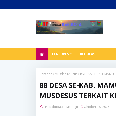
FEATURES
REGULASI
Beranda
Musdes Khusus
88 DESA SE-KAB. MAMUJ
88 DESA SE-KAB. MA
MUSDESUS TERKAIT 
TPP Kabupaten Mamuju
Oktober 18, 2025