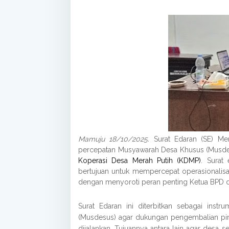
Mamuju 18/10/2025.
Surat Edaran (SE) M
percepatan Musyawarah Desa Khusus (Musde
Koperasi Desa Merah Putih (KDMP)
. Surat
bertujuan untuk mempercepat operasionalis
dengan menyoroti peran penting Ketua BPD d
Surat Edaran ini diterbitkan sebagai ins
(Musdesus) agar dukungan pengembalian p
dijalankan. Tujuannya antara lain agar desa