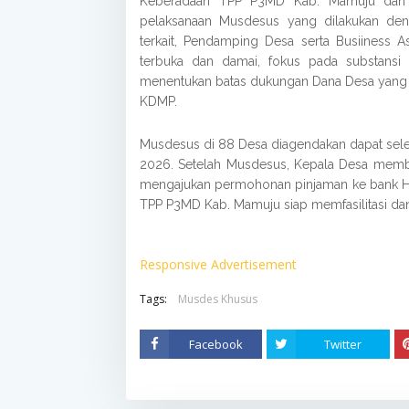
Keberadaan TPP P3MD Kab. Mamuju dan k
pelaksanaan Musdesus yang dilakukan de
terkait, Pendamping Desa serta Busiiness A
terbuka dan damai, fokus pada substansi 
menentukan batas dukungan Dana Desa yang
KDMP.
Musdesus di 88 Desa diagendakan dapat seles
2026. Setelah Musdesus, Kepala Desa memb
mengajukan permohonan pinjaman ke bank Hi
TPP P3MD Kab. Mamuju siap memfasilitasi d
Responsive Advertisement
Tags:
Musdes Khusus
Facebook
Twitter