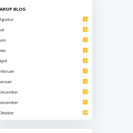
ARSIP BLOG
Agustus
1
Juli
4
Juni
7
Mei
1
April
5
Februari
3
Januari
4
Desember
2
November
9
Oktober
39