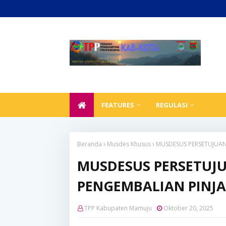
FEATURES
REGULASI
Beranda
Musdes Khusus
MUSDESUS PERSETUJUA
MUSDESUS PERSETUJ
PENGEMBALIAN PINJ
TPP Kabupaten Mamuju
Oktober 20, 2025