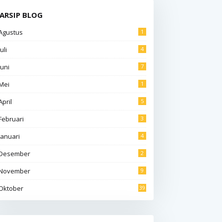
ARSIP BLOG
Agustus
1
Juli
4
Juni
7
Mei
1
April
5
Februari
3
Januari
4
Desember
2
November
9
Oktober
39