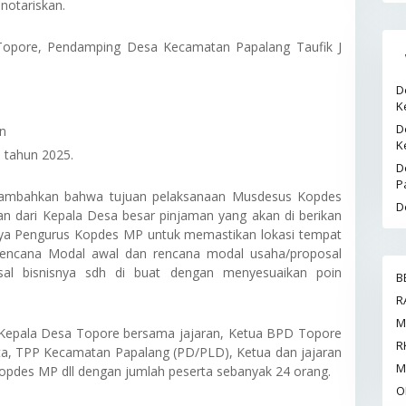
 notariskan.
opore, Pendamping Desa Kecamatan Papalang Taufik J
D
K
D
n
K
8 tahun 2025.
D
P
ambahkan bahwa tujuan pelaksanaan Musdesus Kopdes
D
n dari Kepala Desa besar pinjaman yang akan di berikan
iraya Pengurus Kopdes MP untuk memastikan lokasi tempat
encana Modal awal dan rencana modal usaha/proposal
osal bisnisnya sdh di buat dengan menyesuaikan poin
B
R
M
 Kepala Desa Topore bersama jajaran, Ketua BPD Topore
R
a, TPP Kecamatan Papalang (PD/PLD), Ketua dan jajaran
M
des MP dll dengan jumlah peserta sebanyak 24 orang.
O