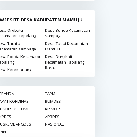
WEBSITE DESA KABUPATEN MAMUJU
esa Orobatu
Desa Bunde Kecamatan
ecamatan Tapalang
Sampaga
esa Tarailu
Desa Tadui Kecamatan
ecamatan sampaga
Mamuju
esa Bonda Kecamatan
Desa Dungkait
apalang
Kecamatan Tapalang
Barat
esa Karampuang
ERANDA
TAPM
APAT KORDINASI
BUMDES
USDESUS KDMP
RPJMDES
KPDES
APBDES
USREMBANGDES
NASIONAL
PINI