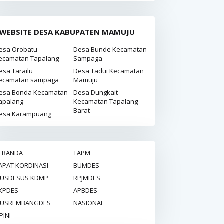
WEBSITE DESA KABUPATEN MAMUJU
esa Orobatu
Desa Bunde Kecamatan
ecamatan Tapalang
Sampaga
esa Tarailu
Desa Tadui Kecamatan
ecamatan sampaga
Mamuju
esa Bonda Kecamatan
Desa Dungkait
apalang
Kecamatan Tapalang
Barat
esa Karampuang
ERANDA
TAPM
APAT KORDINASI
BUMDES
USDESUS KDMP
RPJMDES
KPDES
APBDES
USREMBANGDES
NASIONAL
PINI