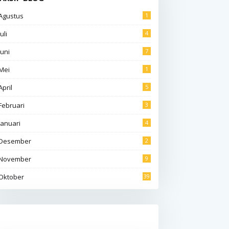
Agustus
1
Juli
4
Juni
7
Mei
1
April
5
Februari
3
Januari
4
Desember
2
November
9
Oktober
39