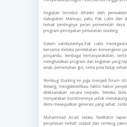
Kegiatan tersebut dihadiri oleh perwak
Kabupaten Mamuju, yaitu
Pak Lubis
dan
I
terkait pentingnya peran pemerintah des
program percepatan penurunan stunting.
Dalam sambutannya,Pak Lubis menegask
bersama melalui pendekatan konvergensi ya
posyandu, lembaga kemasyarakatan, serta
menghasilkan program dan kegiatan yang tep
anak, pemenuhan gizi, serta pola hidup sehat
Rembug Stunting ini juga menjadi forum str
Belang, mengidentifikasi faktor-faktor peny
dilaksanakan secara terpadu. Melalui dis
menyatakan komitmennya untuk mendukung 
demi mewujudkan generasi yang sehat, cerdas
Muhammad As'ad selaku fasilitator la
penjelasan terkait output dari rembug ya