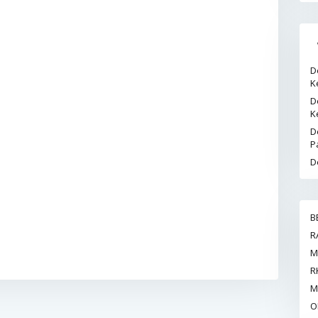
D
K
D
K
D
P
D
B
R
M
R
M
O