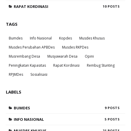
RAPAT KORDINASI
10
TAGS
Bumdes
Info Nasional
Kopdes
Musdes Khusus
Musdes Perubahan APBDes
Musdes RKPDes
Musrembang Desa
Musyawarah Desa
Opini
Peningkatan Kapasitas
Rapat Kordinasi
Rembug Stunting
RPJMDes
Sosialisasi
LABELS
BUMDES
9
INFO NASIONAL
5
MUSDES KHUSUS
21