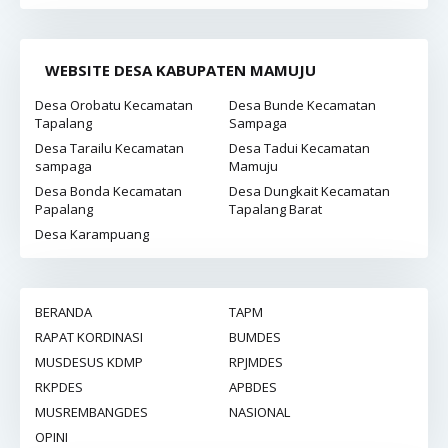
WEBSITE DESA KABUPATEN MAMUJU
Desa Orobatu Kecamatan
Desa Bunde Kecamatan
Tapalang
Sampaga
Desa Tarailu Kecamatan
Desa Tadui Kecamatan
sampaga
Mamuju
Desa Bonda Kecamatan
Desa Dungkait Kecamatan
Papalang
Tapalang Barat
Desa Karampuang
BERANDA
TAPM
RAPAT KORDINASI
BUMDES
MUSDESUS KDMP
RPJMDES
RKPDES
APBDES
MUSREMBANGDES
NASIONAL
OPINI