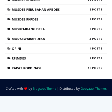
MUSDES PERUBAHAN APBDES
2
MUSDES RKPDES
4
MUSREMBANG DESA
2
MUSYAWARAH DESA
3
OPINI
4
RPJMDES
4
RAPAT KORDINASI
10
Crafted with
by
Blogspot Theme
| Distributed by
Gooyaabi Themes