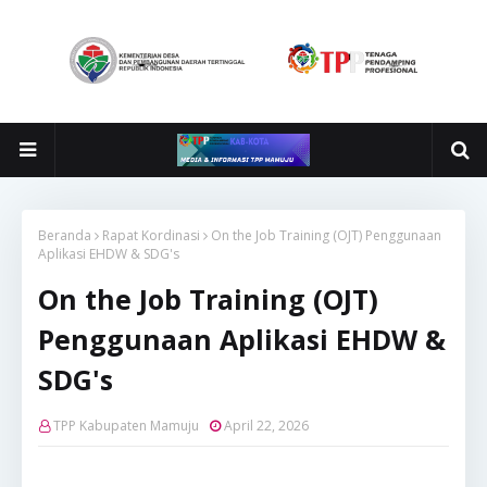
Beranda
Rapat Kordinasi
On the Job Training (OJT) Penggunaan
Aplikasi EHDW & SDG's
On the Job Training (OJT)
Penggunaan Aplikasi EHDW &
SDG's
TPP Kabupaten Mamuju
April 22, 2026