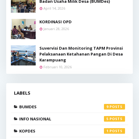
Badan Usaha Milik Desa (BUMDes)
April 14, 2026
KORDINASI OPD
Januari 28, 2026
Suvervisi Dan Monitoring TAPM Provinsi
Pelaksanaan Ketahanan Pangan Di Desa
Karampuang
Februari 10, 2026
LABELS
BUMDES
9
INFO NASIONAL
5
KOPDES
1