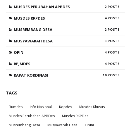
MUSDES PERUBAHAN APBDES
2
MUSDES RKPDES
4
MUSREMBANG DESA
2
MUSYAWARAH DESA
3
OPINI
4
RPJMDES
4
RAPAT KORDINASI
10
TAGS
Bumdes
Info Nasional
Kopdes
Musdes Khusus
Musdes Perubahan APBDes
Musdes RKPDes
Musrembang Desa
Musyawarah Desa
Opini