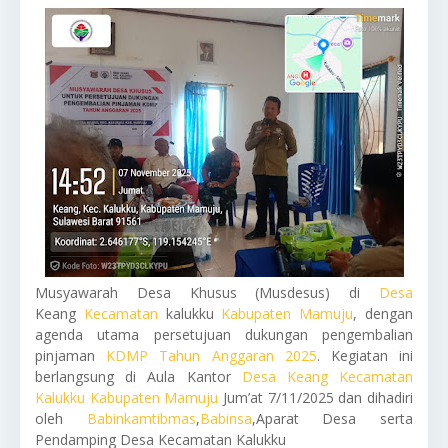
Musyawarah Desa Khusus (Musdesus) di
Desa
Keang
Kecamatan
kalukku
Kabupaten Mamuju
, dengan
agenda utama persetujuan dukungan pengembalian
pinjaman
KDMP Tahun Anggaran 2025
. Kegiatan ini
berlangsung di Aula Kantor
Desa Keang Kecamatan
Kalukku Kabupaten Mamuju
Jum’at 7/11/2025 dan dihadiri
oleh
Babinkamtibmas
,
Babinsa
,Aparat Desa serta
Pendamping Desa Kecamatan Kalukku