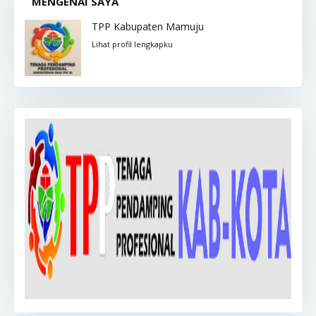
MENGENAI SAYA
TPP Kabupaten Mamuju
Lihat profil lengkapku