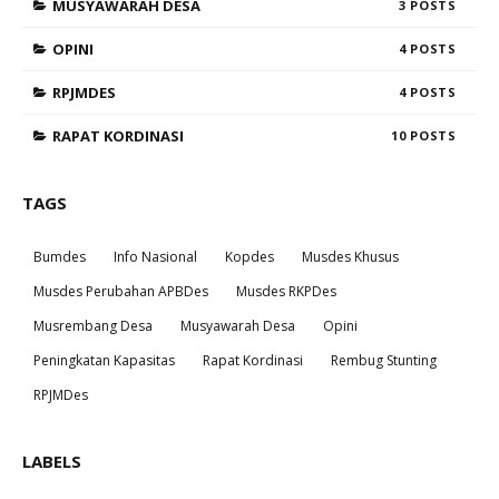
MUSYAWARAH DESA
3
OPINI
4
RPJMDES
4
RAPAT KORDINASI
10
TAGS
Bumdes
Info Nasional
Kopdes
Musdes Khusus
Musdes Perubahan APBDes
Musdes RKPDes
Musrembang Desa
Musyawarah Desa
Opini
Peningkatan Kapasitas
Rapat Kordinasi
Rembug Stunting
RPJMDes
LABELS