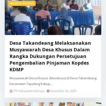
MUSDES KHUSUS
Desa Takandeang Melaksanakan
Musyawarah Desa Khusus Dalam
Rangka Dukungan Persetujuan
Pengembalian Pinjaman Kopdes
KDMP
Musyawarah Desa Khusus (Musdesus) di Desa Takandeang
Kecamatan Tapalang Kabup…
TPP Kabupaten Mamuju
November 05, 2025