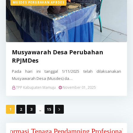
MUSDES PERUBAHAN APBDES
Musyawarah Desa Perubahan
RPJMDes
Pada hari ini tanggal 1/11/2025 telah dilaksanakan
Musyawarah Desa (Musdes) da…
TPP Kabupaten Mamuju
November 01, 2025
...
1
2
3
15
 Tenaga Pendamping Profesional Kabupaten M