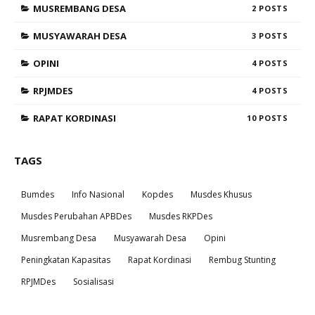
MUSREMBANG DESA
2
MUSYAWARAH DESA
3
OPINI
4
RPJMDES
4
RAPAT KORDINASI
10
TAGS
Bumdes
Info Nasional
Kopdes
Musdes Khusus
Musdes Perubahan APBDes
Musdes RKPDes
Musrembang Desa
Musyawarah Desa
Opini
Peningkatan Kapasitas
Rapat Kordinasi
Rembug Stunting
RPJMDes
Sosialisasi